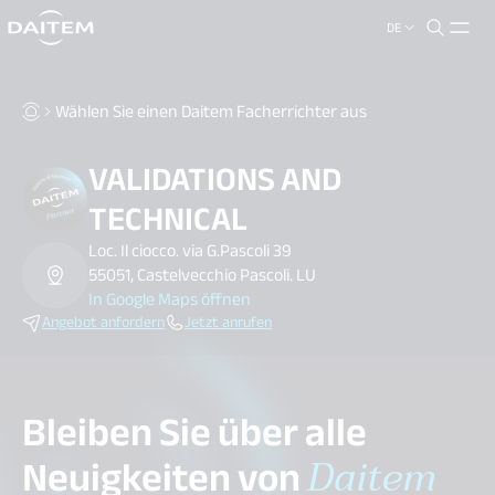
DE
search.label
close
Wählen Sie einen Daitem Facherrichter aus
VALIDATIONS AND
TECHNICAL
Loc. Il ciocco. via G.Pascoli 39
55051, Castelvecchio Pascoli. LU
In Google Maps öffnen
Angebot anfordern
Jetzt anrufen
Bleiben Sie über alle
Neuigkeiten von
Daitem