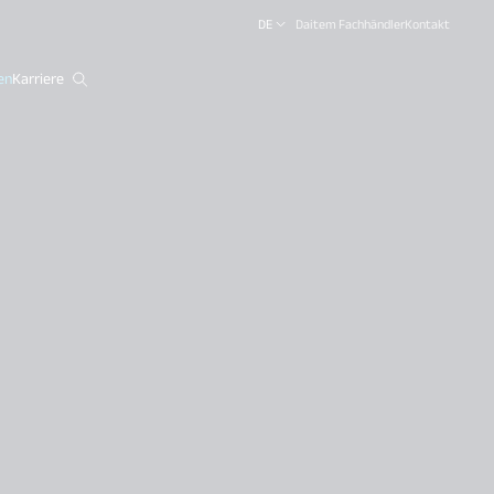
DE
Daitem Fachhändler
Kontakt
en
Karriere
close