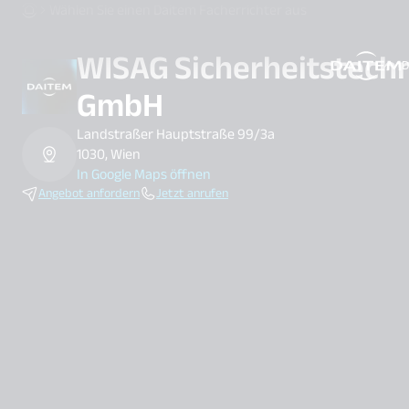
Wählen Sie einen Daitem Facherrichter aus
WISAG Sicherheitstech
D
search.label
GmbH
Landstraßer Hauptstraße 99/3a
1030, Wien
In Google Maps öffnen
Angebot anfordern
Jetzt anrufen