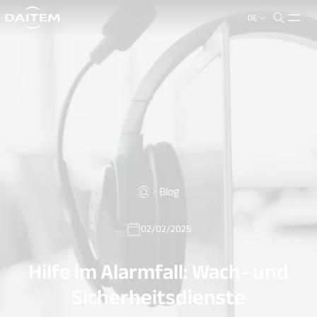
DE
search.label
close
Blog
02/02/2025
Hilfe im Alarmfall: Wach- und
Sicherheitsdienste