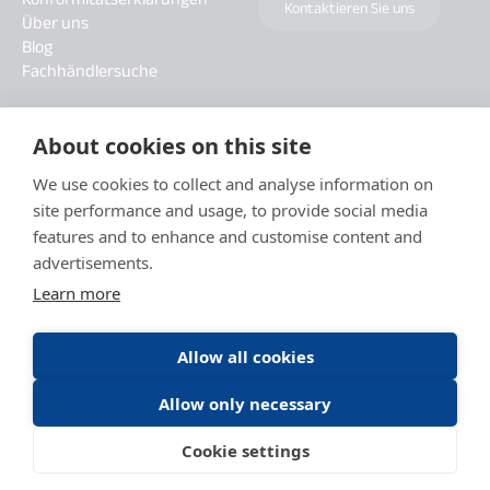
Kontaktieren Sie uns
Über uns
Blog
Fachhändlersuche
About cookies on this site
We use cookies to collect and analyse information on
site performance and usage, to provide social media
features and to enhance and customise content and
advertisements.
Learn more
Allow all cookies
Allow only necessary
Datenschutzbestimmungen
Allgemeine Nutzungsbedingungen DAITEM Capture-Dienste
Cookie settings
Allgemeine Nutzungsbedingungen
Cookie Hinweise
Impressum