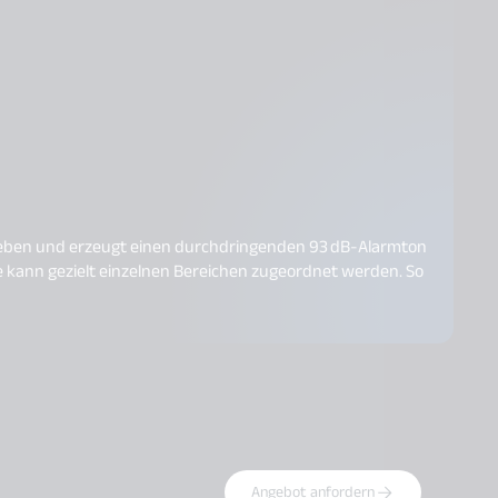
F
etrieben und erzeugt einen durchdringenden 93 dB-Alarmton
Ba
ei
Angebot anfordern