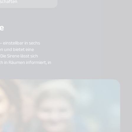
schaften
me
 einstellbar in sechs
en und bietet eine
ie Sirene lässt sich
h in Räumen informiert, in