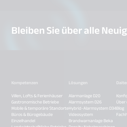
Bleiben Sie über alle Neui
Kompetenzen
Lösungen
Dait
Villen, Lofts & Ferienhäuser
Alarmanlage D20
Konfo
Gastronomische Betriebe
Alarmsystem D26
Über
Mobile & temporäre Standorte
Hybrid-Alarmsystem D34
Blog
Büros & Bürogebäude
Videosystem
Fach
Einzelhandel
Brandwarnanlage Beka