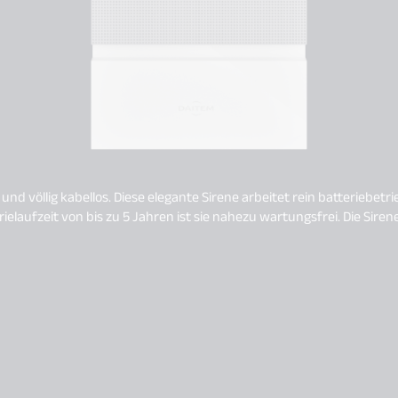
nd völlig kabellos. Diese elegante Sirene arbeitet rein batterieb
t sie nahezu wartungsfrei. Die Sirene kann gezielt einzelnen Bereichen zugeordnet werden. So