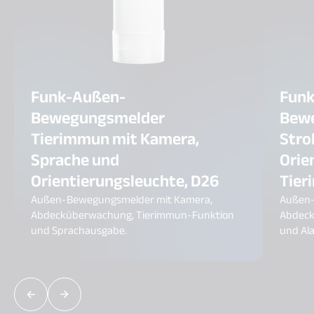
Funk-Außen-
Fun
Bewegungsmelder
Bewe
Tierimmun mit Kamera,
Stro
Sprache und
Orie
Orientierungsleuchte, D26
Tier
Außen-Bewegungsmelder mit Kamera,
Außen-
Abdecküberwachung, Tierimmun-Funktion
Abdeck
und Sprachausgabe.
und Ala
Reichwe