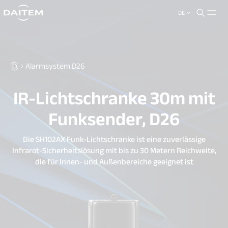
DE
search.label
close
Alarmsystem D26
IR-Lichtschranke 30m mit
Funksender, D26
Die SH102AX Funk-Lichtschranke ist eine zuverlässige
Infrarot-Sicherheitslösung mit bis zu 30 Metern Reichweite,
die für Innen- und Außenbereiche geeignet ist