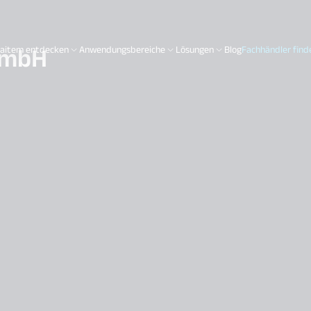
GmbH
aitem entdecken
Anwendungsbereiche
Lösungen
Blog
Fachhändler find