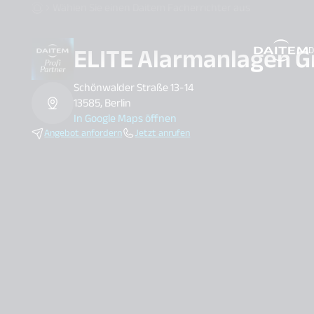
Wählen Sie einen Daitem Facherrichter aus
ELITE Alarmanlagen 
D
search.label
Schönwalder Straße 13-14
13585, Berlin
In Google Maps öffnen
Angebot anfordern
Jetzt anrufen