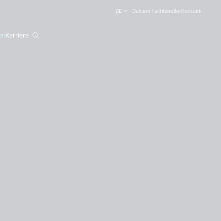
DE
Daitem Fachhändler
Kontakt
en
Karriere
close