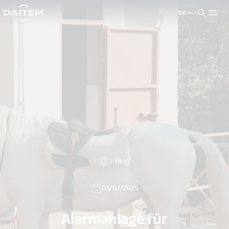
DE
search.label
close
Blog
03/02/2025
Alarmanlage für