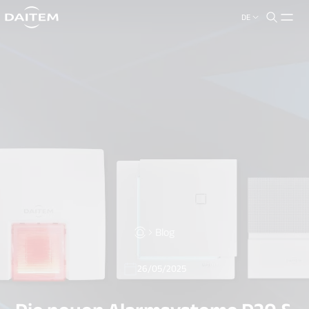
DE
search.label
close
Blog
26/05/2025